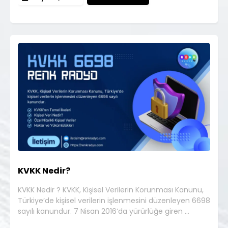
KVKK Nedir?
KVKK Nedir ? KVKK, Kişisel Verilerin Korunması Kanunu,
Türkiye’de kişisel verilerin işlenmesini düzenleyen 6698
sayılı kanundur. 7 Nisan 2016’da yürürlüğe giren …