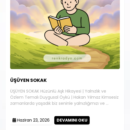
ÜŞÜYEN SOKAK
ÜŞÜYEN SOKAK Hüzünlü Aşk Hikayesi | Yalnızlık ve
Özlem Temalı Duygusal Öykü | Hakan Yılmaz Kimsesiz
zamanlarda yaşadık biz seninle yalnızlığımızı ve …
Haziran 23, 2026
DEVAMINI OKU