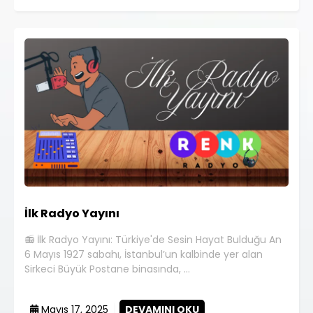
İlk Radyo Yayını
📻 İlk Radyo Yayını: Türkiye'de Sesin Hayat Bulduğu An
6 Mayıs 1927 sabahı, İstanbul’un kalbinde yer alan
Sirkeci Büyük Postane binasında, …
Mayıs 17, 2025
DEVAMINI OKU