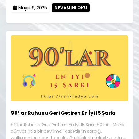
Mayıs 9, 2025
DEVAMINI OKU
90’lar Ruhunu Geri Getiren En İyi 15 Şarkı
90’lar Ruhunu Geri Getiren En İyi 15 Şarkı 90’lar… Müzik
dünyasında bir devrimdi. Kasetlerin sardığı,
walkman’lerin baş tacı olduğu, kliplerin televizyonda …