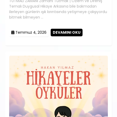
TUTMALI ZAMANI Zamanı Tutmak | Özlem ve Direniş
Temalı Duygusal Hikaye Arkasına bile bakmadan
ilerleyen günlerin ışık kırıntısında yetişmeye çalışıyordu
bitmek bilmeyen …
Temmuz 4, 2026
DEVAMINI OKU