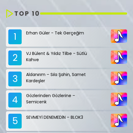
TOP 10
Erhan Güler - Tek Gerçeğim
1
VJ Bülent & Yıldız Tilbe - Sütlü
2
Kahve
Aldanırım – Sıla Şahin, Samet
3
Kardeşler
Gözlerinden Gözlerine –
4
Semicenk
SEVMEYİ DENEMEDİN – BLOK3
5