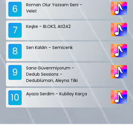
Roman Olur Yazsam Seni –
6
Velet
Keşke – BLOK3, Ati242
7
Sen Kaldın – Semicenk
8
Sana Güvenmiyorum –
9
Dedub Sessions –
Dedublüman, Aleyna Tilki
Ayaza Serdim – Kubilay Karça
10