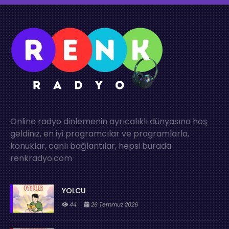
Online radyo dinlemenin ayrıcalıklı dünyasına hoş
geldiniz, en iyi programcılar ve programlarla,
konuklar, canlı bağlantılar, hepsi burada
renkradyo.com
YOLCU
44
26 Temmuz 2026