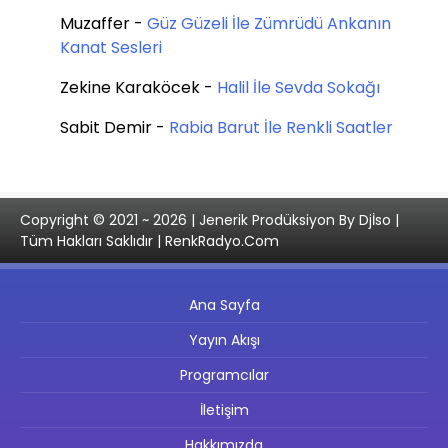
Muzaffer
-
Güz Güzeli İle Zümrüdü Ankanın
Kanat Sesleri
Zekine Karaköcek
-
Halil İle Sevda Sokağı
Sabit Demir
-
Rabia Barut İle Renkli Saatler
Copyright © 2021 ~ 2026 | Jenerik Prodüksiyon By Djİso |
Tüm Hakları Saklıdır | RenkRadyo.Com
Ana Sayfa
Yayın Akışı
Programcılar
İletişim
Hakkımızda