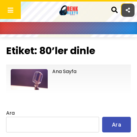
Skip
to
content
Etiket:
80’ler dinle
Ana Sayfa
Ara
Ara