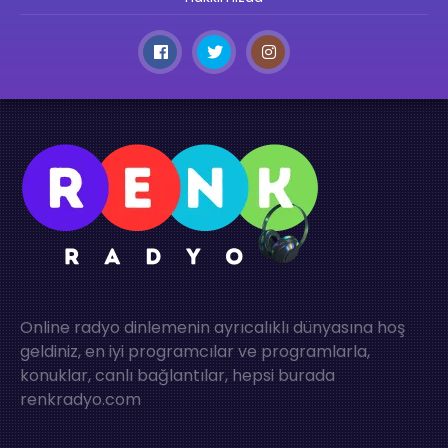
Online radyo dinlemenin ayrıcalıklı dünyasına hoş
geldiniz, en iyi programcılar ve programlarla,
konuklar, canlı bağlantılar, hepsi burada
renkradyo.com