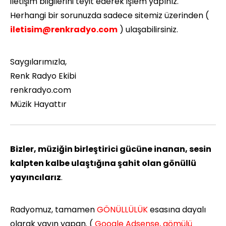
iletişim bilgilerini teyit ederek işlem yapınız.
Herhangi bir sorunuzda sadece sitemiz üzerinden (
iletisim@renkradyo.com
) ulaşabilirsiniz.
Saygılarımızla,
Renk Radyo Ekibi
renkradyo.com
Müzik Hayattır
Bizler, müziğin birleştirici gücüne inanan, sesin
kalpten kalbe ulaştığına şahit olan gönüllü
yayıncılarız
.
Radyomuz, tamamen
GÖNÜLLÜLÜK
esasına dayalı
olarak yayın yapan. (
Google Adsense, gömülü