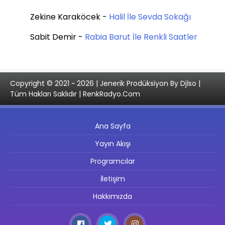
Zekine Karaköcek
-
Halil İle Sevda Sokağı
Sabit Demir
-
Rabia Barut İle Renkli Saatler
Copyright © 2021 ~ 2026 | Jenerik Prodüksiyon By Djİso |
Tüm Hakları Saklıdır | RenkRadyo.Com
Ana Sayfa
Yayın Akışı
Programcılar
İletişim
Hakkımızda