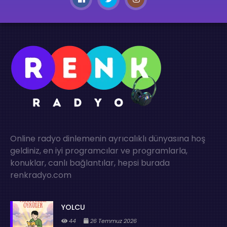
Online radyo dinlemenin ayrıcalıklı dünyasına hoş
geldiniz, en iyi programcılar ve programlarla,
konuklar, canlı bağlantılar, hepsi burada
renkradyo.com
YOLCU
44
26 Temmuz 2026