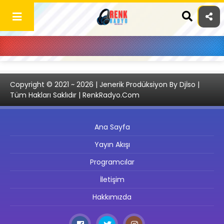
Skip
to
content
Copyright © 2021 ~ 2026 | Jenerik Prodüksiyon By Djİso |
Tüm Hakları Saklıdır | RenkRadyo.Com
Ana Sayfa
Yayın Akışı
Programcılar
İletişim
Hakkımızda