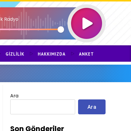
k Radyo
GIZLILIK
HAKKIMIZDA
ANKET
Ara
Ara
Son Gönderiler