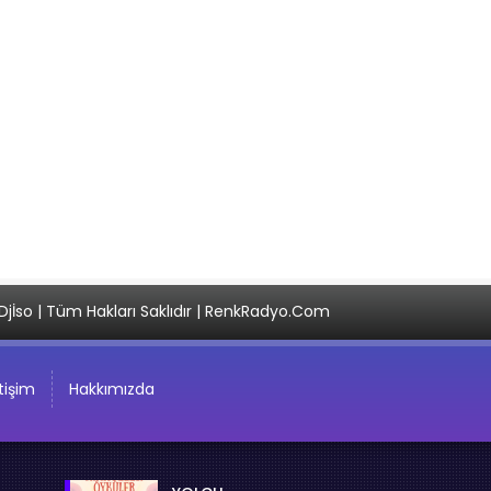
Djİso | Tüm Hakları Saklıdır | RenkRadyo.Com
etişim
Hakkımızda