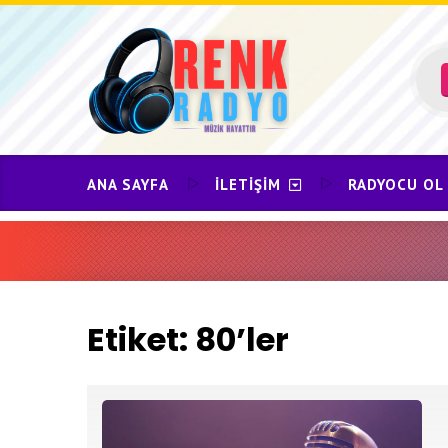
Skip
to
content
ANA SAYFA
İLETIŞIM
RADYOCU OL
Etiket:
80’ler