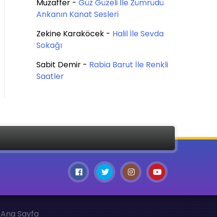
Muzaffer
-
Güz Güzeli İle Zümrüdü
Ankanın Kanat Sesleri
Zekine Karaköcek
-
Halil İle Sevda
Sokağı
Sabit Demir
-
Rabia Barut İle Renkli
Saatler
Ana Sayfa