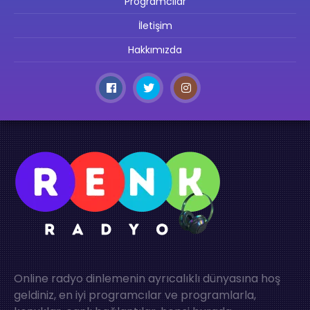
Programcılar
İletişim
Hakkımızda
Online radyo dinlemenin ayrıcalıklı dünyasına hoş
geldiniz, en iyi programcılar ve programlarla,