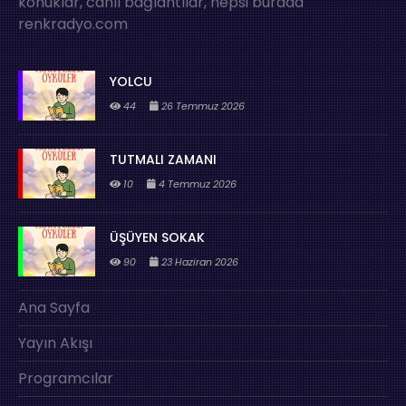
konuklar, canlı bağlantılar, hepsi burada
renkradyo.com
YOLCU
44
26 Temmuz 2026
TUTMALI ZAMANI
10
4 Temmuz 2026
ÜŞÜYEN SOKAK
90
23 Haziran 2026
Ana Sayfa
Yayın Akışı
Programcılar