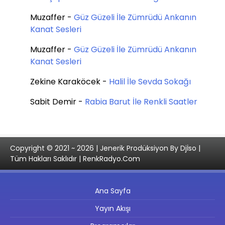
Muzaffer
-
Güz Güzeli İle Zümrüdü Ankanın
Kanat Sesleri
Muzaffer
-
Güz Güzeli İle Zümrüdü Ankanın
Kanat Sesleri
Zekine Karaköcek
-
Halil İle Sevda Sokağı
Sabit Demir
-
Rabia Barut İle Renkli Saatler
Copyright © 2021 ~ 2026 | Jenerik Prodüksiyon By Djİso |
Tüm Hakları Saklıdır | RenkRadyo.Com
Ana Sayfa
Yayın Akışı