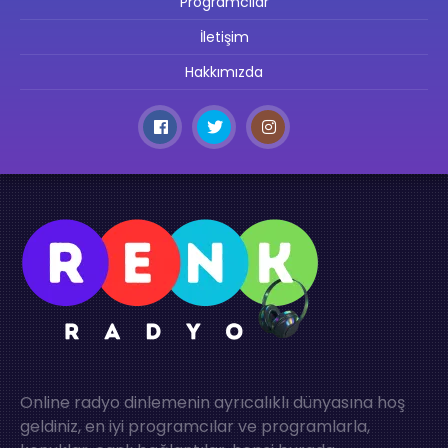
Programcılar
İletişim
Hakkımızda
Online radyo dinlemenin ayrıcalıklı dünyasına hoş
geldiniz, en iyi programcılar ve programlarla,