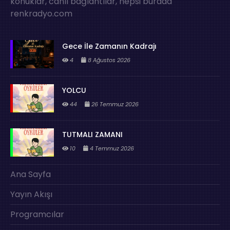
konuklar, canlı bağlantılar, hepsi burada
renkradyo.com
Gece İle Zamanın Kadrajı
4
8 Ağustos 2026
YOLCU
44
26 Temmuz 2026
TUTMALI ZAMANI
10
4 Temmuz 2026
Ana Sayfa
Yayın Akışı
Programcılar