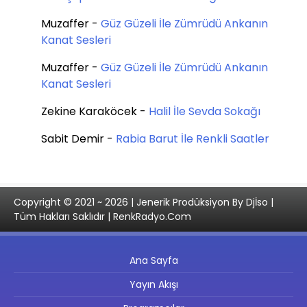
Muzaffer
-
Güz Güzeli İle Zümrüdü Ankanın
Kanat Sesleri
Muzaffer
-
Güz Güzeli İle Zümrüdü Ankanın
Kanat Sesleri
Zekine Karaköcek
-
Halil İle Sevda Sokağı
Sabit Demir
-
Rabia Barut İle Renkli Saatler
Copyright © 2021 ~ 2026 | Jenerik Prodüksiyon By Djİso |
Tüm Hakları Saklıdır | RenkRadyo.Com
Ana Sayfa
Yayın Akışı