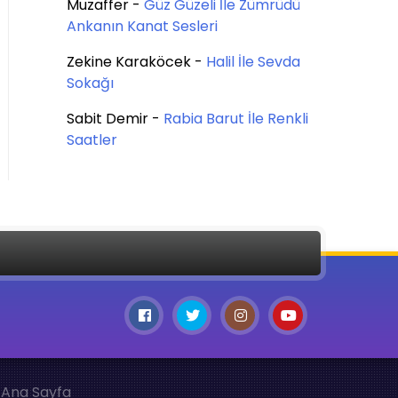
Muzaffer
-
Güz Güzeli İle Zümrüdü
Ankanın Kanat Sesleri
Zekine Karaköcek
-
Halil İle Sevda
Sokağı
Sabit Demir
-
Rabia Barut İle Renkli
Saatler
Ana Sayfa