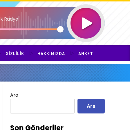
k Radyo
GIZLILIK
HAKKIMIZDA
ANKET
Ara
Ara
Son Gönderiler