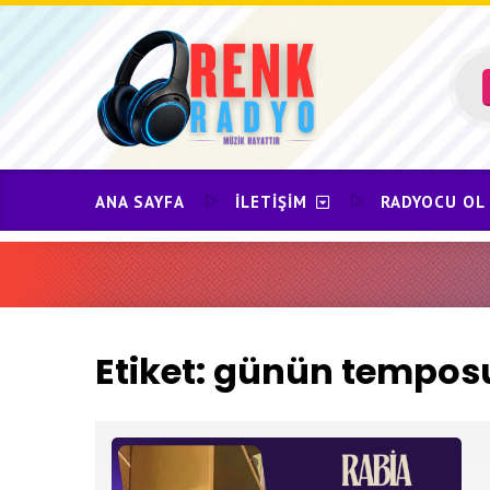
Skip
to
content
ANA SAYFA
İLETIŞIM
RADYOCU OL
Etiket:
günün temposu