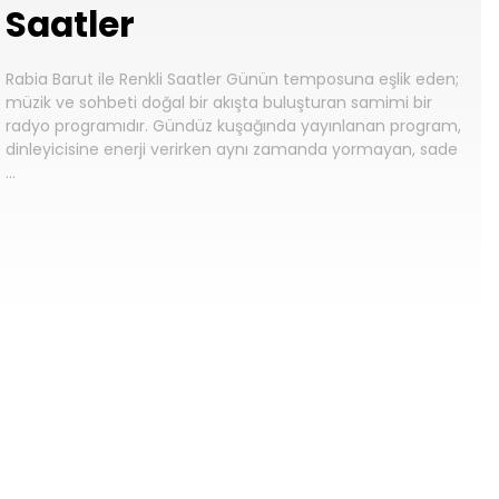
Saatler
Rabia Barut ile Renkli Saatler Günün temposuna eşlik eden;
müzik ve sohbeti doğal bir akışta buluşturan samimi bir
radyo programıdır. Gündüz kuşağında yayınlanan program,
dinleyicisine enerji verirken aynı zamanda yormayan, sade
…