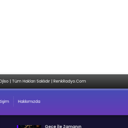
Djİso | Tüm Hakları Saklıdır | RenkRadyo.Com
etişim
Hakkımızda
Gece İle Zamanın