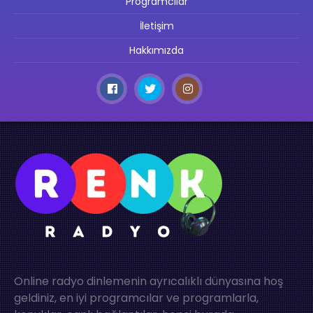
Programcılar
İletişim
Hakkımızda
Online radyo dinlemenin ayrıcalıklı dünyasına hoş
geldiniz, en iyi programcılar ve programlarla,