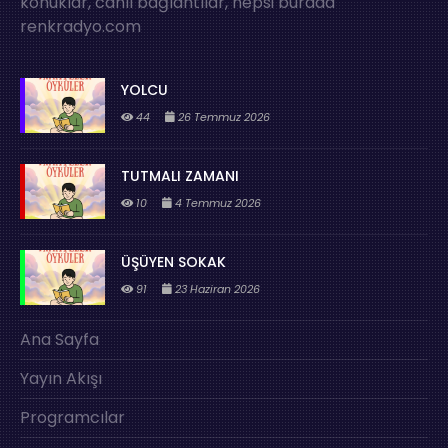
konuklar, canlı bağlantılar, hepsi burada
renkradyo.com
YOLCU
44
26 Temmuz 2026
TUTMALI ZAMANI
10
4 Temmuz 2026
ÜŞÜYEN SOKAK
91
23 Haziran 2026
Ana Sayfa
Yayın Akışı
Programcılar