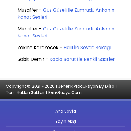
Muzaffer
-
Güz Güzeli İle Zümrüdü Ankanın
Kanat Sesleri
Muzaffer
-
Güz Güzeli İle Zümrüdü Ankanın
Kanat Sesleri
Zekine Karaköcek
-
Halil İle Sevda Sokağı
Sabit Demir
-
Rabia Barut İle Renkli Saatler
Copyright © 2021 ~ 2026 | Jenerik Prodüksiyon By Djİso |
Tüm Hakları Saklıdır | RenkRadyo.Com
Ana Sayfa
Yayın Akışı