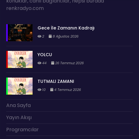
konuklar, canlı bağlantılar, hepsi burada
renkradyo.com
Gece İle Zamanın Kadrajı
2
8 Ağustos 2026
YOLCU
44
26 Temmuz 2026
TUTMALI ZAMANI
10
4 Temmuz 2026
Ana Sayfa
Yayın Akışı
Programcılar