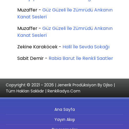
Muzaffer
-
Güz Güzeli İle Zümrüdü Ankanın
Kanat Sesleri
Muzaffer
-
Güz Güzeli İle Zümrüdü Ankanın
Kanat Sesleri
Zekine Karaköcek
-
Halil İle Sevda Sokağı
Sabit Demir
-
Rabia Barut İle Renkli Saatler
Copyright © 2021 ~ 2026 | Jenerik Prodüksiyon By Djİso |
Tüm Hakları Saklıdır | RenkRadyo.Com
Ana Sayfa
Yayın Akışı