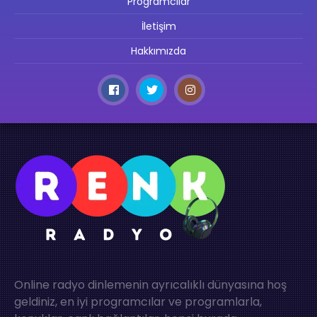
Programcılar
İletişim
Hakkımızda
Online radyo dinlemenin ayrıcalıklı dünyasına hoş
geldiniz, en iyi programcılar ve programlarla,