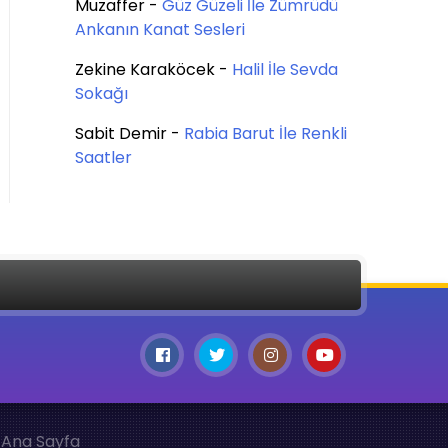
Muzaffer
-
Güz Güzeli İle Zümrüdü
Ankanın Kanat Sesleri
Zekine Karaköcek
-
Halil İle Sevda
Sokağı
Sabit Demir
-
Rabia Barut İle Renkli
Saatler
Ana Sayfa