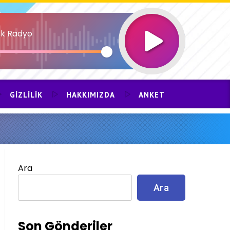
k Radyo
GIZLILIK
HAKKIMIZDA
ANKET
Ara
Ara
Son Gönderiler