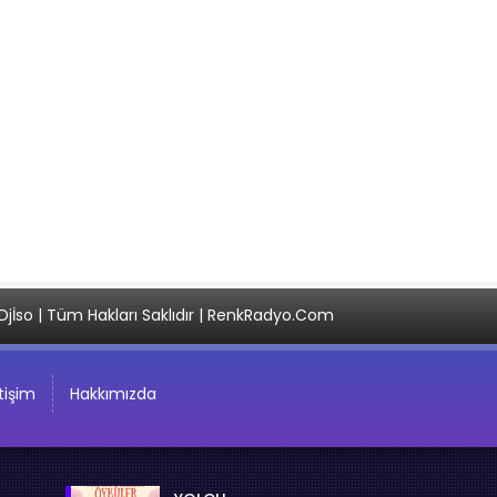
Djİso | Tüm Hakları Saklıdır | RenkRadyo.Com
etişim
Hakkımızda