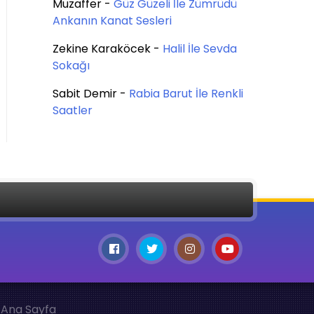
Muzaffer
-
Güz Güzeli İle Zümrüdü
Ankanın Kanat Sesleri
Zekine Karaköcek
-
Halil İle Sevda
Sokağı
Sabit Demir
-
Rabia Barut İle Renkli
Saatler
Ana Sayfa