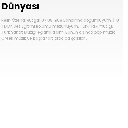
Dünyası
Pelin Özendi Rüzgar 07.08.1988 Bandırma doğumluyum. İTÜ
TMDK Ses Eğitimi Bölümü mezunuyum. Türk Halk müziği,
Türk Sanat Müziği eğitimi aldım. Bunun dışında pop müzik,
Greek müzik ve başka tarzlarda da şarkılar …