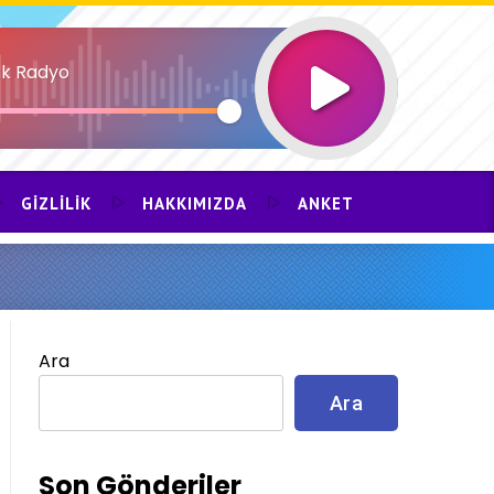
k Radyo
GIZLILIK
HAKKIMIZDA
ANKET
Ara
Ara
Son Gönderiler