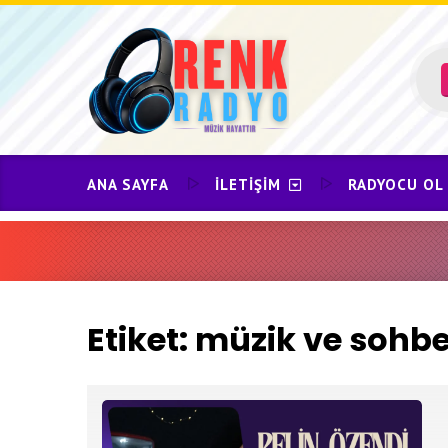
Skip
to
content
ANA SAYFA
İLETIŞIM
RADYOCU OL
Etiket:
müzik ve sohbe