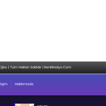
Djİso | Tüm Hakları Saklıdır | RenkRadyo.Com
etişim
Hakkımızda