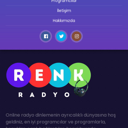
Programcılar
İletişim
Hakkımızda
Online radyo dinlemenin ayrıcalıklı dünyasına hoş
geldiniz, en iyi programcılar ve programlarla,