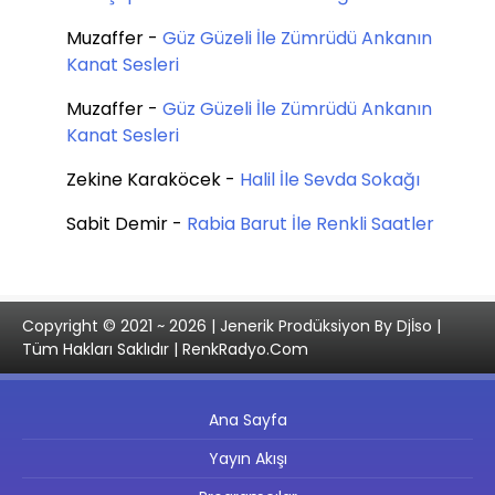
Muzaffer
-
Güz Güzeli İle Zümrüdü Ankanın
Kanat Sesleri
Muzaffer
-
Güz Güzeli İle Zümrüdü Ankanın
Kanat Sesleri
Zekine Karaköcek
-
Halil İle Sevda Sokağı
Sabit Demir
-
Rabia Barut İle Renkli Saatler
Copyright © 2021 ~ 2026 | Jenerik Prodüksiyon By Djİso |
Tüm Hakları Saklıdır | RenkRadyo.Com
Ana Sayfa
Yayın Akışı