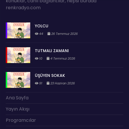
konuklar, canlı bağlantılar, hepsi burada
renkradyo.com
YOLCU
44
26 Temmuz 2026
TUTMALI ZAMANI
10
4 Temmuz 2026
ÜŞÜYEN SOKAK
91
23 Haziran 2026
Ana Sayfa
Yayın Akışı
Programcılar