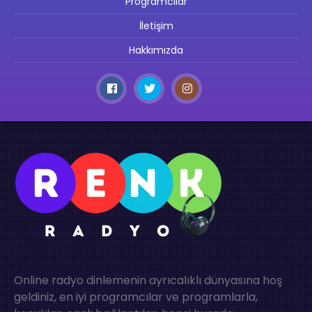
Programcılar
İletişim
Hakkımızda
Online radyo dinlemenin ayrıcalıklı dünyasına hoş
geldiniz, en iyi programcılar ve programlarla,