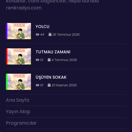
konuklar, canlı bağlantılar, hepsi burada
renkradyo.com
YOLCU
44
26 Temmuz 2026
TUTMALI ZAMANI
10
4 Temmuz 2026
ÜŞÜYEN SOKAK
91
23 Haziran 2026
Ana Sayfa
Yayın Akışı
Programcılar