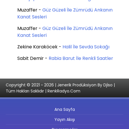
Muzaffer
-
Güz Güzeli İle Zümrüdü Ankanın
Kanat Sesleri
Muzaffer
-
Güz Güzeli İle Zümrüdü Ankanın
Kanat Sesleri
Zekine Karaköcek
-
Halil İle Sevda Sokağı
Sabit Demir
-
Rabia Barut İle Renkli Saatler
Copyright © 2021 ~ 2026 | Jenerik Prodüksiyon By Djİso |
Tüm Hakları Saklıdır | RenkRadyo.Com
Ana Sayfa
Yayın Akışı