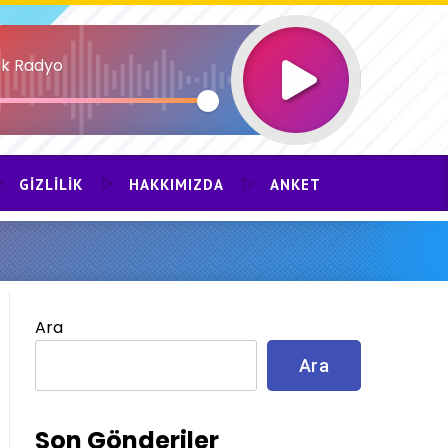
k Radyo
GIZLILIK
HAKKIMIZDA
ANKET
Ara
Ara
Son Gönderiler