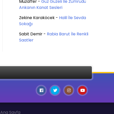
Muzaffer
-
Güz Güzeli İle Zümrüdü
Ankanın Kanat Sesleri
Zekine Karaköcek
-
Halil İle Sevda
Sokağı
Sabit Demir
-
Rabia Barut İle Renkli
Saatler
Ana Sayfa