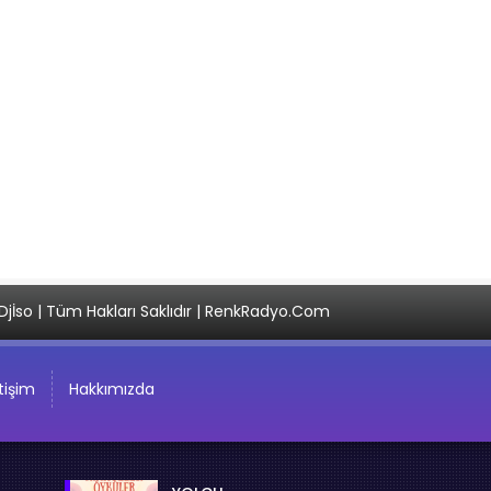
Djİso | Tüm Hakları Saklıdır | RenkRadyo.Com
etişim
Hakkımızda