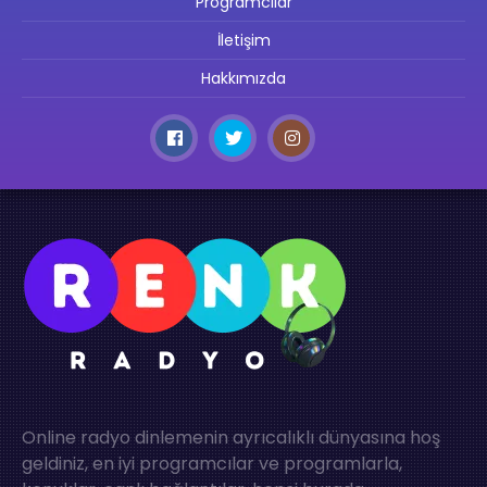
Programcılar
İletişim
Hakkımızda
Online radyo dinlemenin ayrıcalıklı dünyasına hoş
geldiniz, en iyi programcılar ve programlarla,