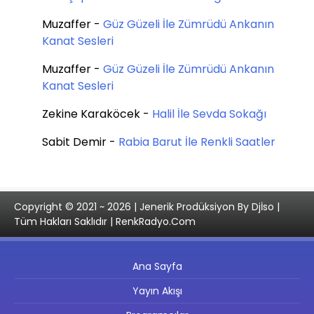
Muzaffer
-
Güz Güzeli İle Zümrüdü Ankanın
Kanat Sesleri
Muzaffer
-
Güz Güzeli İle Zümrüdü Ankanın
Kanat Sesleri
Zekine Karaköcek
-
Halil İle Sevda Sokağı
Sabit Demir
-
Rabia Barut İle Renkli Saatler
Copyright © 2021 ~ 2026 | Jenerik Prodüksiyon By Djİso |
Tüm Hakları Saklıdır | RenkRadyo.Com
Ana Sayfa
Yayın Akışı