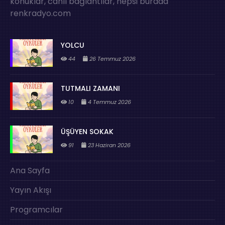
konuklar, canlı bağlantılar, hepsi burada
renkradyo.com
YOLCU
44
26 Temmuz 2026
TUTMALI ZAMANI
10
4 Temmuz 2026
ÜŞÜYEN SOKAK
91
23 Haziran 2026
Ana Sayfa
Yayın Akışı
Programcılar