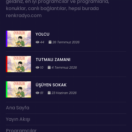
geldiniz, en iyi programcılar ve programlarla,
konuklar, canlı bağlantılar, hepsi burada
renkradyo.com
YOLCU
44
26 Temmuz 2026
TUTMALI ZAMANI
10
4 Temmuz 2026
ÜŞÜYEN SOKAK
91
23 Haziran 2026
Ana Sayfa
Yayın Akışı
Programcılar