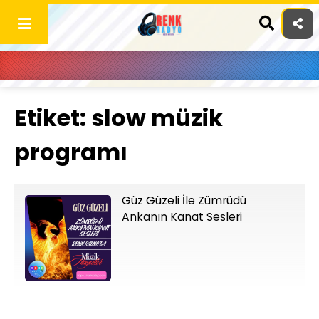
Skip
to
content
Etiket:
slow müzik
programı
Güz Güzeli İle Zümrüdü
Ankanın Kanat Sesleri