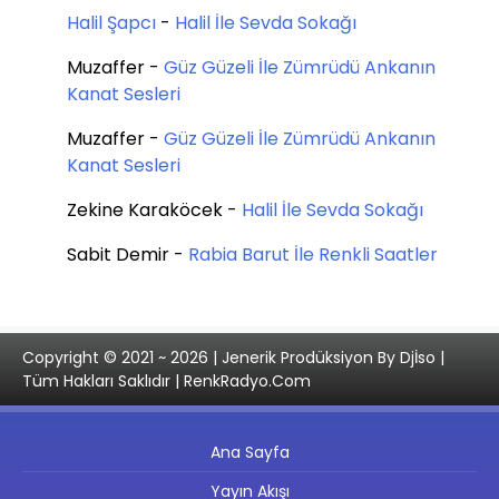
Halil Şapcı
-
Halil İle Sevda Sokağı
Muzaffer
-
Güz Güzeli İle Zümrüdü Ankanın
Kanat Sesleri
Muzaffer
-
Güz Güzeli İle Zümrüdü Ankanın
Kanat Sesleri
Zekine Karaköcek
-
Halil İle Sevda Sokağı
Sabit Demir
-
Rabia Barut İle Renkli Saatler
Copyright © 2021 ~ 2026 | Jenerik Prodüksiyon By Djİso |
Tüm Hakları Saklıdır | RenkRadyo.Com
Ana Sayfa
Yayın Akışı