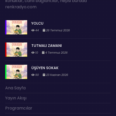
konuklar, canlı bağlantılar, hepsi burada
renkradyo.com
YOLCU
44
26 Temmuz 2026
TUTMALI ZAMANI
10
4 Temmuz 2026
ÜŞÜYEN SOKAK
90
23 Haziran 2026
Ana Sayfa
Yayın Akışı
Programcılar