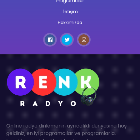
Programcılar
İletişim
Hakkımızda
Online radyo dinlemenin ayrıcalıklı dünyasına hoş
geldiniz, en iyi programcılar ve programlarla,