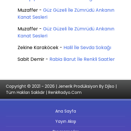
Muzaffer
-
Güz Güzeli İle Zümrüdü Ankanın
Kanat Sesleri
Muzaffer
-
Güz Güzeli İle Zümrüdü Ankanın
Kanat Sesleri
Zekine Karaköcek
-
Halil İle Sevda Sokağı
Sabit Demir
-
Rabia Barut İle Renkli Saatler
Copyright © 2021 ~ 2026 | Jenerik Prodüksiyon By Djİso |
Tüm Hakları Saklıdır | RenkRadyo.Com
Ana Sayfa
Yayın Akışı