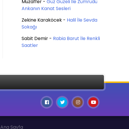
Muzaffer
-
Güz Güzeli İle Zümrüdü
Ankanın Kanat Sesleri
Zekine Karaköcek
-
Halil İle Sevda
Sokağı
Sabit Demir
-
Rabia Barut İle Renkli
Saatler
Ana Sayfa