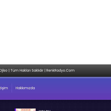
Djİso | Tüm Hakları Saklıdır | RenkRadyo.Com
etişim
Hakkımızda