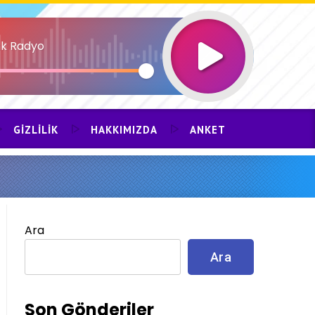
k Radyo
GIZLILIK
HAKKIMIZDA
ANKET
Ara
Ara
Son Gönderiler