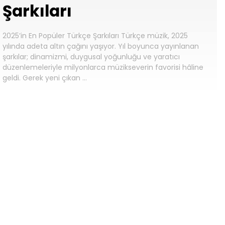
Şarkıları
2025’in En Popüler Türkçe Şarkıları Türkçe müzik, 2025
yılında adeta altın çağını yaşıyor. Yıl boyunca yayınlanan
şarkılar; dinamizmi, duygusal yoğunluğu ve yaratıcı
düzenlemeleriyle milyonlarca müzikseverin favorisi hâline
geldi. Gerek yeni çıkan …