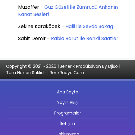
Muzaffer
-
Güz Güzeli İle Zümrüdü Ankanın
Kanat Sesleri
Zekine Karaköcek
-
Halil İle Sevda Sokağı
Sabit Demir
-
Rabia Barut İle Renkli Saatler
Copyright © 2021 ~ 2026 | Jenerik Prodüksiyon By Djİso |
Tüm Hakları Saklıdır | RenkRadyo.Com
Ana Sayfa
Yayın Akışı
Programcılar
İletişim
Hakkımızda