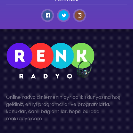
Online radyo dinlemenin ayrıcalıklı dünyasına hoş
geldiniz, en iyi programcılar ve programlarla,
konuklar, canlı bağlantılar, hepsi burada
renkradyo.com