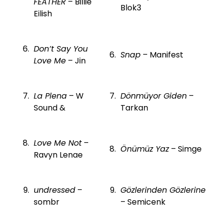
FEATHER
– Billie
Blok3
Eilish
Don’t Say You
Snap
– Manifest
Love Me
– Jin
La Plena
– W
Dönmüyor Giden
–
Sound &
Tarkan
Love Me Not
–
Önümüz Yaz
– Simge
Ravyn Lenae
undressed
–
Gözlerinden Gözlerine
sombr
– Semicenk