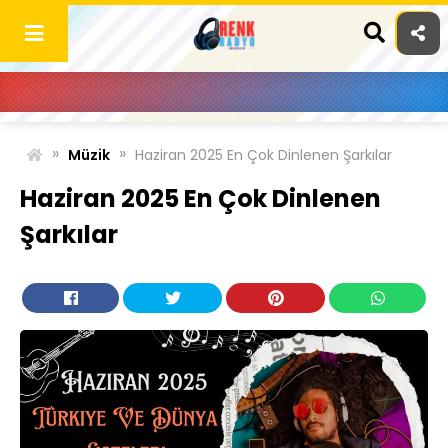
Skip
to
content
»
»
Müzik
Haziran 2025 En Çok Dinlenen Şarkılar
Haziran 2025 En Çok Dinlenen
Şarkılar