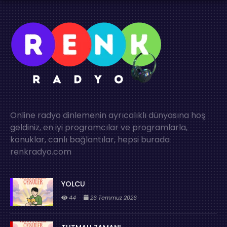
Online radyo dinlemenin ayrıcalıklı dünyasına hoş
geldiniz, en iyi programcılar ve programlarla,
konuklar, canlı bağlantılar, hepsi burada
renkradyo.com
YOLCU
44
26 Temmuz 2026