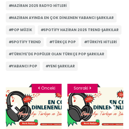
HAZIRAN 2025 RADYO HITLERI
HAZIRAN AYINDA EN ÇOK DINLENEN YABANCI ŞARKILAR
POP MÜZIK
SPOTIFY HAZIRAN 2025 TREND ŞARKILAR
SPOTIFY TREND
TÜRKÇE POP
TÜRKIYE HITLERI
TÜRKIYE'DE POPÜLER OLAN TÜRKÇE POP ŞARKILAR
YABANCI POP
YENI ŞARKILAR
Önceki
Sonraki