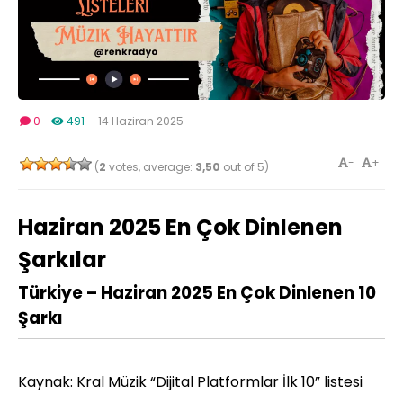
0
491
14 Haziran 2025
-
+
(
2
votes, average:
3,50
out of 5)
Haziran 2025 En Çok Dinlenen
Şarkılar
Türkiye – Haziran 2025 En Çok Dinlenen 10
Şarkı
Kaynak: Kral Müzik “Dijital Platformlar İlk 10” listesi