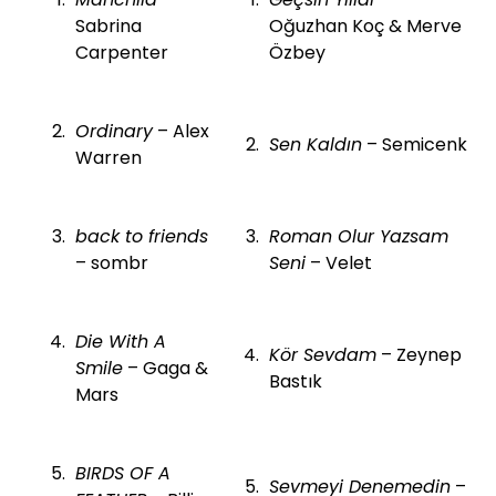
Sabrina
Oğuzhan Koç & Merve
Carpenter
Özbey
Ordinary
– Alex
Sen Kaldın
– Semicenk
Warren
back to friends
Roman Olur Yazsam
– sombr
Seni
– Velet
Die With A
Kör Sevdam
– Zeynep
Smile
– Gaga &
Bastık
Mars
BIRDS OF A
Sevmeyi Denemedin
–