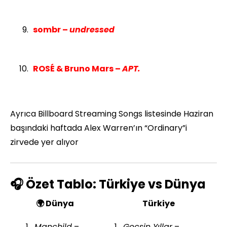
sombr –
undressed
ROSÉ & Bruno Mars –
APT.
Ayrıca Billboard Streaming Songs listesinde Haziran
başındaki haftada Alex Warren’ın “Ordinary”i
zirvede yer alıyor
🎧 Özet Tablo: Türkiye vs Dünya
🌍 Dünya
Türkiye
Manchild
–
Geçsin Yıllar
–