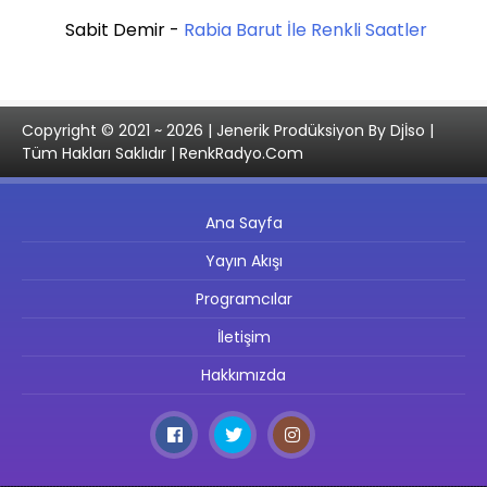
Sabit Demir
-
Rabia Barut İle Renkli Saatler
Copyright © 2021 ~ 2026 | Jenerik Prodüksiyon By Djİso |
Tüm Hakları Saklıdır | RenkRadyo.Com
Ana Sayfa
Yayın Akışı
Programcılar
İletişim
Hakkımızda