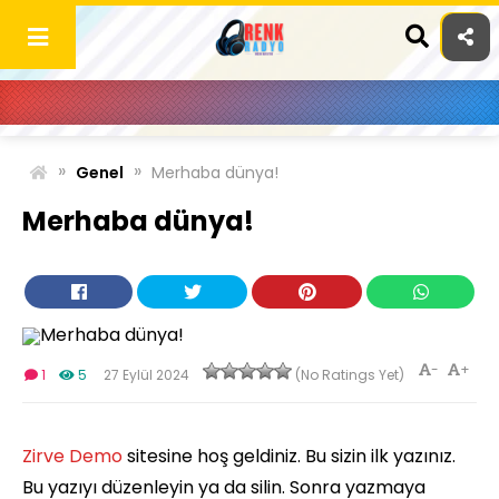
Skip
to
content
»
»
Genel
Merhaba dünya!
Merhaba dünya!
-
+
1
5
27 Eylül 2024
(No Ratings Yet)
Zirve Demo
sitesine hoş geldiniz. Bu sizin ilk yazınız.
Bu yazıyı düzenleyin ya da silin. Sonra yazmaya