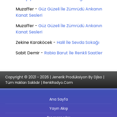
Muzaffer
-
Güz Güzeli İle Zümrüdü Ankanın
Kanat Sesleri
Muzaffer
-
Güz Güzeli İle Zümrüdü Ankanın
Kanat Sesleri
Zekine Karaköcek
-
Halil İle Sevda Sokağı
Sabit Demir
-
Rabia Barut İle Renkli Saatler
Copyright © 2021 ~ 2026 | Jenerik Prodüksiyon By Djİso |
Tüm Hakları Saklıdır | RenkRadyo.Com
Ana Sayfa
Yayın Akışı