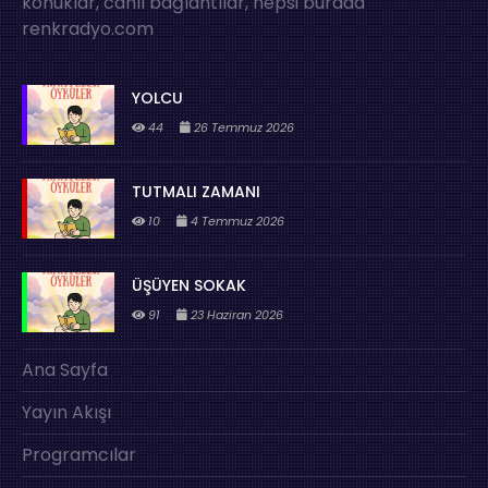
konuklar, canlı bağlantılar, hepsi burada
renkradyo.com
YOLCU
44
26 Temmuz 2026
TUTMALI ZAMANI
10
4 Temmuz 2026
ÜŞÜYEN SOKAK
91
23 Haziran 2026
Ana Sayfa
Yayın Akışı
Programcılar