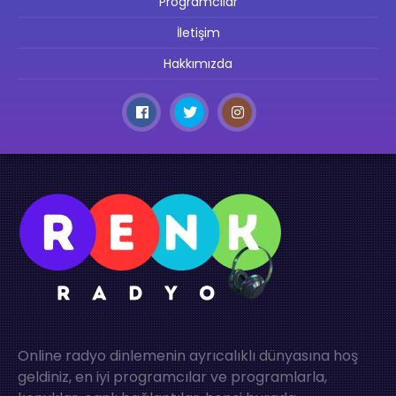
Programcılar
İletişim
Hakkımızda
Online radyo dinlemenin ayrıcalıklı dünyasına hoş
geldiniz, en iyi programcılar ve programlarla,