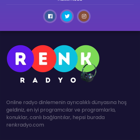
Online radyo dinlemenin ayrıcalıklı dünyasına hoş
geldiniz, en iyi programcılar ve programlarla,
konuklar, canlı bağlantılar, hepsi burada
renkradyo.com