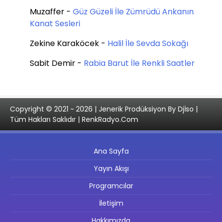
Muzaffer
-
Güz Güzeli İle Zümrüdü Ankanın
Kanat Sesleri
Zekine Karaköcek
-
Halil İle Sevda Sokağı
Sabit Demir
-
Rabia Barut İle Renkli Saatler
Copyright © 2021 ~ 2026 | Jenerik Prodüksiyon By Djİso |
Tüm Hakları Saklıdır | RenkRadyo.Com
Ana Sayfa
Yayın Akışı
Programcılar
İletişim
Hakkımızda