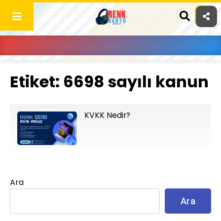
Skip
to
content
Etiket:
6698 sayılı kanun
KVKK Nedir?
Ara
Ara