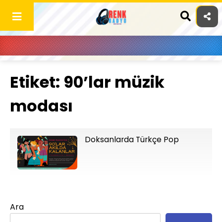
Skip
to
content
Etiket:
90’lar müzik
modası
Doksanlarda Türkçe Pop
Ara