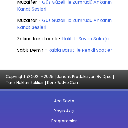
Muzaffer
-
Güz Güzeli İle Zümrüdü Ankanın
Kanat Sesleri
Muzaffer
-
Güz Güzeli İle Zümrüdü Ankanın
Kanat Sesleri
Zekine Karaköcek
-
Halil İle Sevda Sokağı
Sabit Demir
-
Rabia Barut İle Renkli Saatler
Copyright © 2021 ~ 2026 | Jenerik Prodüksiyon By Djİso |
Tüm Hakları Saklıdır | RenkRadyo.Com
Ana Sayfa
Yayın Akışı
Programcılar