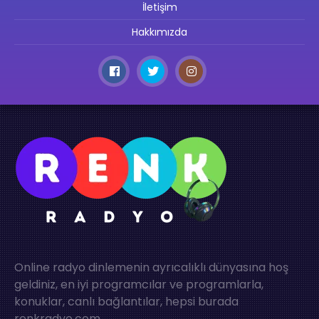
İletişim
Hakkımızda
Online radyo dinlemenin ayrıcalıklı dünyasına hoş
geldiniz, en iyi programcılar ve programlarla,
konuklar, canlı bağlantılar, hepsi burada
renkradyo.com