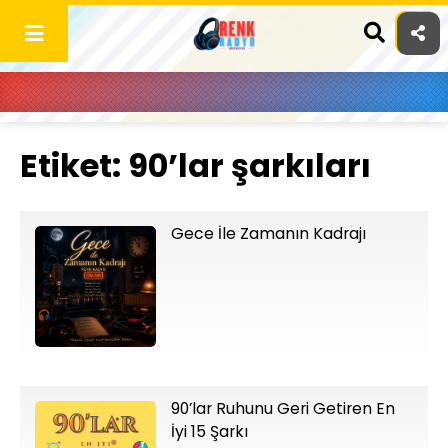
Skip
to
content
Etiket:
90’lar şarkıları
Gece İle Zamanın Kadrajı
90’lar Ruhunu Geri Getiren En
İyi 15 Şarkı