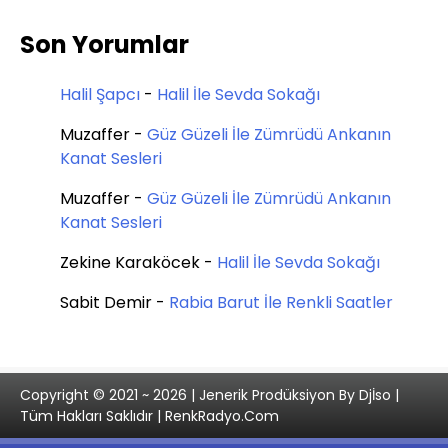
Son Yorumlar
Halil Şapcı
-
Halil İle Sevda Sokağı
Muzaffer
-
Güz Güzeli İle Zümrüdü Ankanın
Kanat Sesleri
Muzaffer
-
Güz Güzeli İle Zümrüdü Ankanın
Kanat Sesleri
Zekine Karaköcek
-
Halil İle Sevda Sokağı
Sabit Demir
-
Rabia Barut İle Renkli Saatler
Copyright © 2021 ~ 2026 | Jenerik Prodüksiyon By Djİso |
Tüm Hakları Saklıdır | RenkRadyo.Com