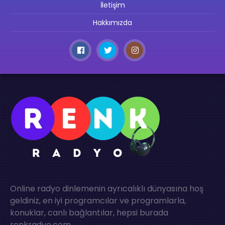
İletişim
Hakkımızda
Online radyo dinlemenin ayrıcalıklı dünyasına hoş
geldiniz, en iyi programcılar ve programlarla,
konuklar, canlı bağlantılar, hepsi burada
renkradyo.com