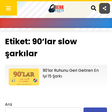
Skip
to
content
Etiket:
90’lar slow
şarkılar
90’lar Ruhunu Geri Getiren En
İyi 15 Şarkı
Ara