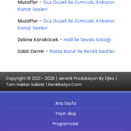
Muzaffer
-
Güz Güzeli İle Zümrüdü Ankanın
Kanat Sesleri
Muzaffer
-
Güz Güzeli İle Zümrüdü Ankanın
Kanat Sesleri
Zekine Karaköcek
-
Halil İle Sevda Sokağı
Sabit Demir
-
Rabia Barut İle Renkli Saatler
Copyright © 2021 ~ 2026 | Jenerik Prodüksiyon By Djİso |
Tüm Hakları Saklıdır | RenkRadyo.Com
Ana Sayfa
Yayın Akışı
Programcılar