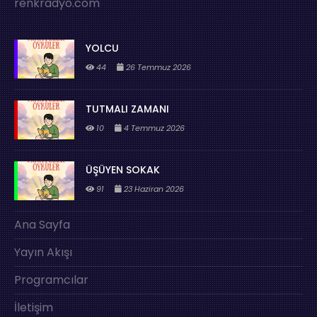
renkradyo.com
YOLCU
44
26 Temmuz 2026
TUTMALI ZAMANI
10
4 Temmuz 2026
ÜŞÜYEN SOKAK
91
23 Haziran 2026
Ana Sayfa
Yayın Akışı
Programcılar
İletişim