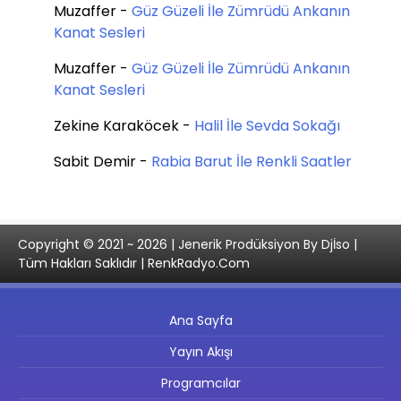
Muzaffer
-
Güz Güzeli İle Zümrüdü Ankanın
Kanat Sesleri
Muzaffer
-
Güz Güzeli İle Zümrüdü Ankanın
Kanat Sesleri
Zekine Karaköcek
-
Halil İle Sevda Sokağı
Sabit Demir
-
Rabia Barut İle Renkli Saatler
Copyright © 2021 ~ 2026 | Jenerik Prodüksiyon By Djİso |
Tüm Hakları Saklıdır | RenkRadyo.Com
Ana Sayfa
Yayın Akışı
Programcılar