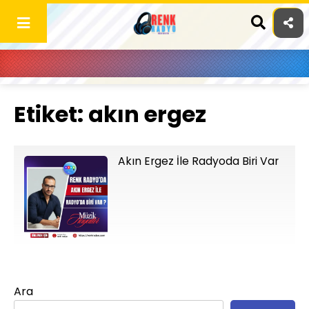
Skip
to
content
Etiket:
akın ergez
Akın Ergez İle Radyoda Biri Var
Ara