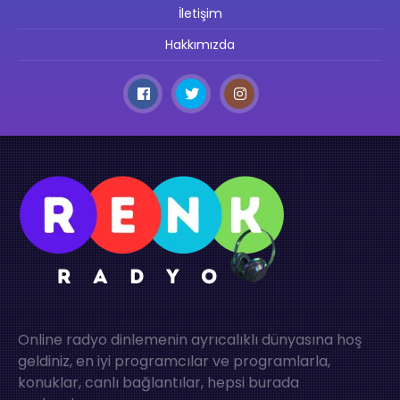
İletişim
Hakkımızda
Online radyo dinlemenin ayrıcalıklı dünyasına hoş
geldiniz, en iyi programcılar ve programlarla,
konuklar, canlı bağlantılar, hepsi burada