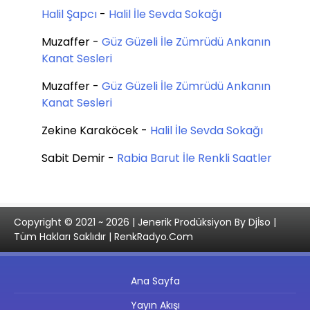
Halil Şapcı
-
Halil İle Sevda Sokağı
Muzaffer
-
Güz Güzeli İle Zümrüdü Ankanın
Kanat Sesleri
Muzaffer
-
Güz Güzeli İle Zümrüdü Ankanın
Kanat Sesleri
Zekine Karaköcek
-
Halil İle Sevda Sokağı
Sabit Demir
-
Rabia Barut İle Renkli Saatler
Copyright © 2021 ~ 2026 | Jenerik Prodüksiyon By Djİso |
Tüm Hakları Saklıdır | RenkRadyo.Com
Ana Sayfa
Yayın Akışı