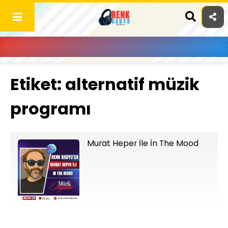
Skip
to
content
Etiket:
alternatif müzik
programı
Murat Heper İle İn The Mood