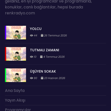
geldiniz, en iyi programcılar ve programlarla,
konuklar, canlı bağlantılar, hepsi burada
renkradyo.com
YOLCU
44
26 Temmuz 2026
TUTMALI ZAMANI
10
4 Temmuz 2026
ÜŞÜYEN SOKAK
90
23 Haziran 2026
Ana Sayfa
Yayın Akışı
Programcılar