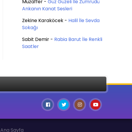
Muzaffer
-
Güz Güzeli İle Zümrüdü
Ankanın Kanat Sesleri
Zekine Karaköcek
-
Halil İle Sevda
Sokağı
Sabit Demir
-
Rabia Barut İle Renkli
Saatler
Ana Sayfa