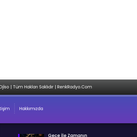
Djİso | Tüm Hakları Saklıdır | RenkRadyo.Com
etişim
Hakkımızda
Gece İle Zamanın