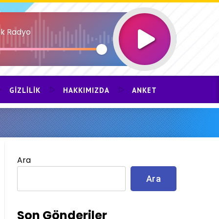
k Radyo
GIZLILIK
HAKKIMIZDA
ANKET
Ara
Ara
Son Gönderiler