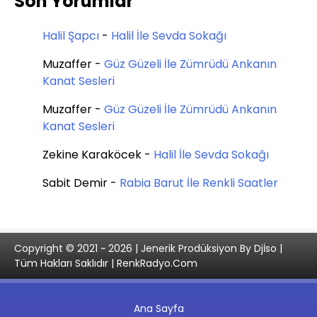
Son Yorumlar
Halil Şapcı
-
Halil İle Sevda Sokağı
Muzaffer
-
Güz Güzeli İle Zümrüdü Ankanın
Kanat Sesleri
Muzaffer
-
Güz Güzeli İle Zümrüdü Ankanın
Kanat Sesleri
Zekine Karaköcek
-
Halil İle Sevda Sokağı
Sabit Demir
-
Rabia Barut İle Renkli Saatler
Copyright © 2021 ~ 2026 | Jenerik Prodüksiyon By Djİso |
Tüm Hakları Saklıdır | RenkRadyo.Com
Ana Sayfa