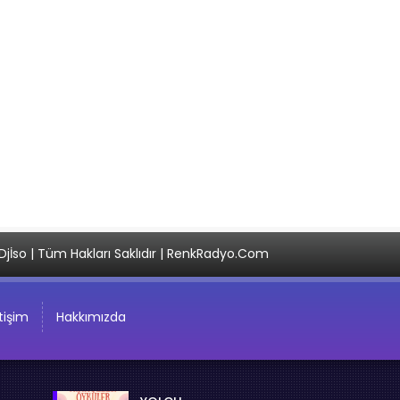
Djİso | Tüm Hakları Saklıdır | RenkRadyo.Com
etişim
Hakkımızda