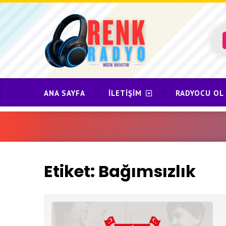
Skip
to
content
ANA SAYFA
İLETIŞIM
RADYOCU OL
Etiket:
Bağımsızlık