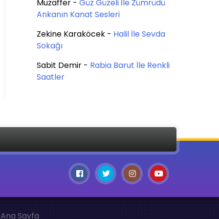
Muzaffer
-
Güz Güzeli İle Zümrüdü
Ankanın Kanat Sesleri
Zekine Karaköcek
-
Halil İle Sevda
Sokağı
Sabit Demir
-
Rabia Barut İle Renkli
Saatler
Ana Sayfa