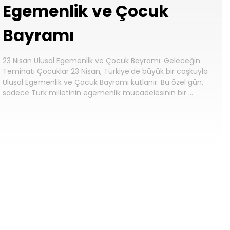
Egemenlik ve Çocuk
Bayramı
23 Nisan Ulusal Egemenlik ve Çocuk Bayramı: Geleceğin
Teminatı Çocuklar 23 Nisan, Türkiye’de büyük bir coşkuyla
Ulusal Egemenlik ve Çocuk Bayramı kutlanır. Bu özel gün,
sadece Türk milletinin egemenlik mücadelesinin bir …