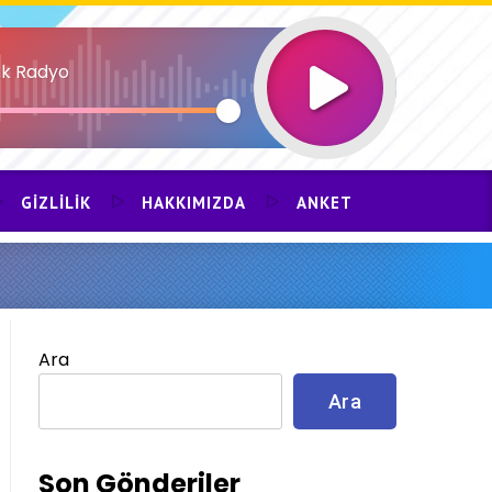
k Radyo
GIZLILIK
HAKKIMIZDA
ANKET
Ara
Ara
Son Gönderiler