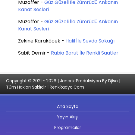
Muzaffer
-
Güz Güzeli İle Zümrüdü Ankanın
Kanat Sesleri
Muzaffer
-
Güz Güzeli İle Zümrüdü Ankanın
Kanat Sesleri
Zekine Karaköcek
-
Halil İle Sevda Sokağı
Sabit Demir
-
Rabia Barut İle Renkli Saatler
Copyright © 2021 ~ 2026 | Jenerik Prodüksiyon By Djİso |
Tüm Hakları Saklıdır | RenkRadyo.Com
Ana Sayfa
Yayın Akışı
Programcılar