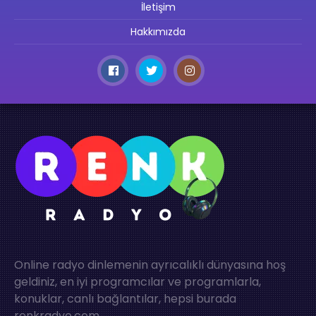
İletişim
Hakkımızda
Online radyo dinlemenin ayrıcalıklı dünyasına hoş
geldiniz, en iyi programcılar ve programlarla,
konuklar, canlı bağlantılar, hepsi burada
renkradyo.com