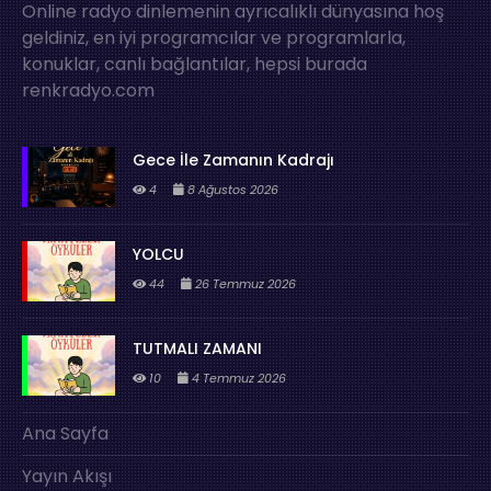
Online radyo dinlemenin ayrıcalıklı dünyasına hoş
geldiniz, en iyi programcılar ve programlarla,
konuklar, canlı bağlantılar, hepsi burada
renkradyo.com
Gece İle Zamanın Kadrajı
4
8 Ağustos 2026
YOLCU
44
26 Temmuz 2026
TUTMALI ZAMANI
10
4 Temmuz 2026
Ana Sayfa
Yayın Akışı