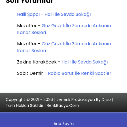
Son Yorumlar
Halil Şapcı
-
Halil İle Sevda Sokağı
Muzaffer
-
Güz Güzeli İle Zümrüdü Ankanın
Kanat Sesleri
Muzaffer
-
Güz Güzeli İle Zümrüdü Ankanın
Kanat Sesleri
Zekine Karaköcek
-
Halil İle Sevda Sokağı
Sabit Demir
-
Rabia Barut İle Renkli Saatler
Copyright © 2021 ~ 2026 | Jenerik Prodüksiyon By Djİso |
Tüm Hakları Saklıdır | RenkRadyo.Com
Ana Sayfa