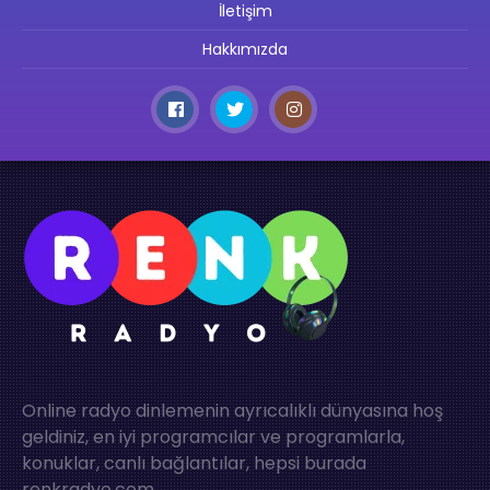
İletişim
Hakkımızda
Online radyo dinlemenin ayrıcalıklı dünyasına hoş
geldiniz, en iyi programcılar ve programlarla,
konuklar, canlı bağlantılar, hepsi burada
renkradyo.com