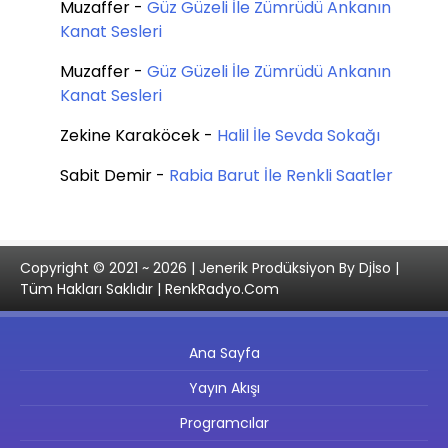
Muzaffer
-
Güz Güzeli İle Zümrüdü Ankanın
Kanat Sesleri
Muzaffer
-
Güz Güzeli İle Zümrüdü Ankanın
Kanat Sesleri
Zekine Karaköcek
-
Halil İle Sevda Sokağı
Sabit Demir
-
Rabia Barut İle Renkli Saatler
Copyright © 2021 ~ 2026 | Jenerik Prodüksiyon By Djİso |
Tüm Hakları Saklıdır | RenkRadyo.Com
Ana Sayfa
Yayın Akışı
Programcılar