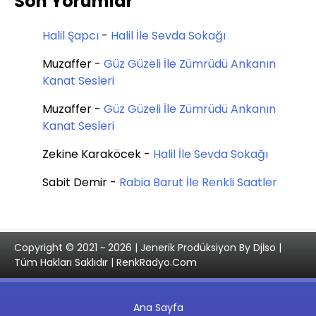
Son Yorumlar
Halil Şapcı
-
Halil İle Sevda Sokağı
Muzaffer
-
Güz Güzeli İle Zümrüdü Ankanın
Kanat Sesleri
Muzaffer
-
Güz Güzeli İle Zümrüdü Ankanın
Kanat Sesleri
Zekine Karaköcek
-
Halil İle Sevda Sokağı
Sabit Demir
-
Rabia Barut İle Renkli Saatler
Copyright © 2021 ~ 2026 | Jenerik Prodüksiyon By Djİso |
Tüm Hakları Saklıdır | RenkRadyo.Com
Ana Sayfa