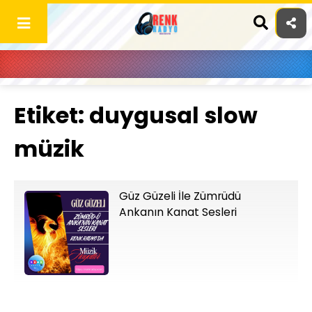
Skip
to
content
Etiket:
duygusal slow
müzik
Güz Güzeli İle Zümrüdü
Ankanın Kanat Sesleri