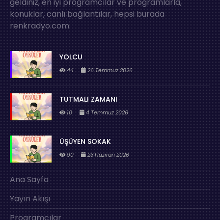
geldiniz, en iyi programcılar ve programlarla,
konuklar, canlı bağlantılar, hepsi burada
renkradyo.com
YOLCU
44
26 Temmuz 2026
TUTMALI ZAMANI
10
4 Temmuz 2026
ÜŞÜYEN SOKAK
90
23 Haziran 2026
Ana Sayfa
Yayın Akışı
Programcılar