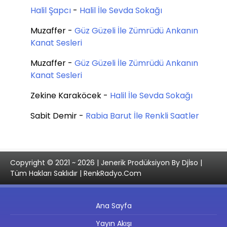
Halil Şapcı
-
Halil İle Sevda Sokağı
Muzaffer
-
Güz Güzeli İle Zümrüdü Ankanın
Kanat Sesleri
Muzaffer
-
Güz Güzeli İle Zümrüdü Ankanın
Kanat Sesleri
Zekine Karaköcek
-
Halil İle Sevda Sokağı
Sabit Demir
-
Rabia Barut İle Renkli Saatler
Copyright © 2021 ~ 2026 | Jenerik Prodüksiyon By Djİso |
Tüm Hakları Saklıdır | RenkRadyo.Com
Ana Sayfa
Yayın Akışı