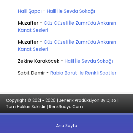
Halil Şapcı
-
Halil İle Sevda Sokağı
Muzaffer
-
Güz Güzeli İle Zümrüdü Ankanın
Kanat Sesleri
Muzaffer
-
Güz Güzeli İle Zümrüdü Ankanın
Kanat Sesleri
Zekine Karaköcek
-
Halil İle Sevda Sokağı
Sabit Demir
-
Rabia Barut İle Renkli Saatler
Copyright © 2021 ~ 2026 | Jenerik Prodüksiyon By Djİso |
Tüm Hakları Saklıdır | RenkRadyo.Com
Ana Sayfa