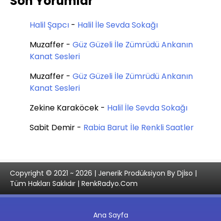
Son Yorumlar
Halil Şapcı
-
Halil İle Sevda Sokağı
Muzaffer
-
Güz Güzeli İle Zümrüdü Ankanın
Kanat Sesleri
Muzaffer
-
Güz Güzeli İle Zümrüdü Ankanın
Kanat Sesleri
Zekine Karaköcek
-
Halil İle Sevda Sokağı
Sabit Demir
-
Rabia Barut İle Renkli Saatler
Copyright © 2021 ~ 2026 | Jenerik Prodüksiyon By Djİso |
Tüm Hakları Saklıdır | RenkRadyo.Com
Ana Sayfa