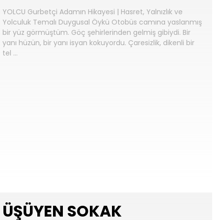
YOLCU Gurbetçi Adamın Hikayesi | Hasret, Yalnızlık ve
Yolculuk Temalı Duygusal Öykü Otobüs camına yaslanmış
bir yüz görmüştüm. Göç şehirlerinden gelmiş gibiydi. Bir
yanı hüzün, bir yanı isyan kokuyordu. Çaresizlik, dikenli bir
tel …
ÜŞÜYEN SOKAK