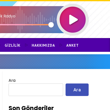
k Radyo
GIZLILIK
HAKKIMIZDA
ANKET
Ara
Ara
Son Gönderiler