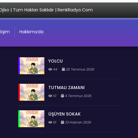
Djİso | Tüm Hakları Saklıdır | RenkRadyo.Com
etişim
Hakkımızda
YOLCU
44
26 Temmuz 2026
TUTMALI ZAMANI
10
4 Temmuz 2026
ÜŞÜYEN SOKAK
91
23 Haziran 2026