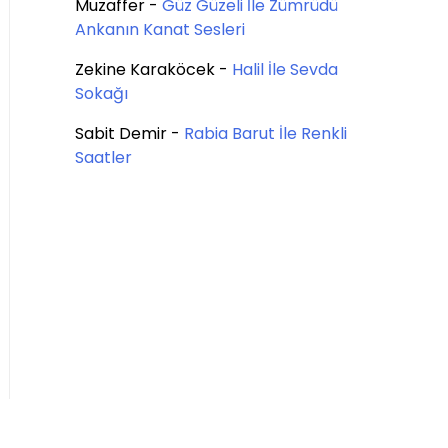
Muzaffer
-
Güz Güzeli İle Zümrüdü
Ankanın Kanat Sesleri
Zekine Karaköcek
-
Halil İle Sevda
Sokağı
Sabit Demir
-
Rabia Barut İle Renkli
Saatler