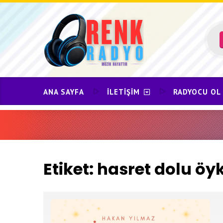
Skip
to
content
ANA SAYFA
İLETIŞIM
RADYOCU OL
Etiket:
hasret dolu öy