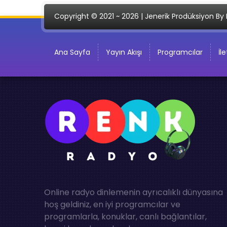
Copyright © 2021 ~ 2026 | Jenerik Prodüksiyon By 
Ana Sayfa
Yayın Akışı
Programcılar
İl
Online radyo dinlemenin ayrıcalıklı dünyasına
hoş geldiniz, en iyi programcılar ve
programlarla, konuklar, canlı bağlantılar,