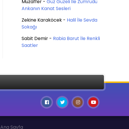
Muzaffer
-
Güz Güzeli İle Zümrüdü
Ankanın Kanat Sesleri
Zekine Karaköcek
-
Halil İle Sevda
Sokağı
Sabit Demir
-
Rabia Barut İle Renkli
Saatler
Ana Sayfa