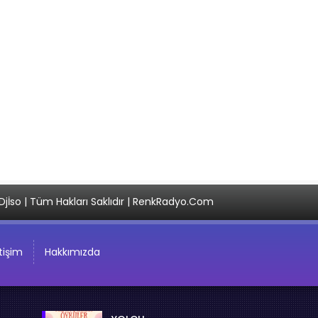
Djİso | Tüm Hakları Saklıdır | RenkRadyo.Com
etişim
Hakkımızda