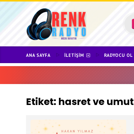
Skip
to
content
ANA SAYFA
İLETIŞIM
RADYOCU OL
Etiket:
hasret ve umu