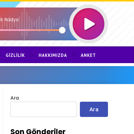
k Radyo
GIZLILIK
HAKKIMIZDA
ANKET
Ara
Ara
Son Gönderiler