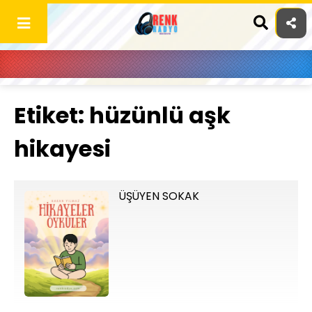
Skip
to
content
Etiket:
hüzünlü aşk
hikayesi
ÜŞÜYEN SOKAK