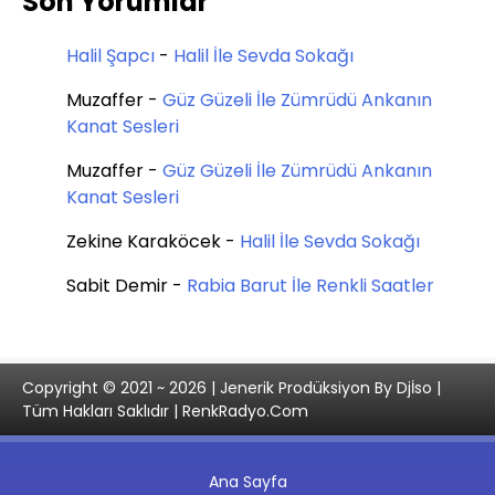
Son Yorumlar
Halil Şapcı
-
Halil İle Sevda Sokağı
Muzaffer
-
Güz Güzeli İle Zümrüdü Ankanın
Kanat Sesleri
Muzaffer
-
Güz Güzeli İle Zümrüdü Ankanın
Kanat Sesleri
Zekine Karaköcek
-
Halil İle Sevda Sokağı
Sabit Demir
-
Rabia Barut İle Renkli Saatler
Copyright © 2021 ~ 2026 | Jenerik Prodüksiyon By Djİso |
Tüm Hakları Saklıdır | RenkRadyo.Com
Ana Sayfa