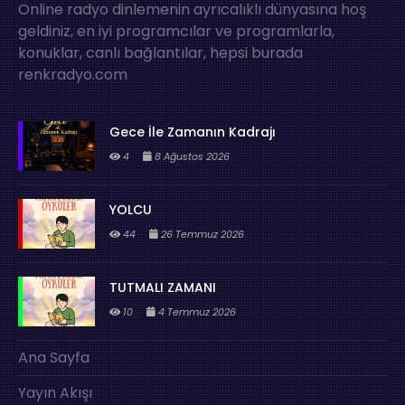
Online radyo dinlemenin ayrıcalıklı dünyasına hoş
geldiniz, en iyi programcılar ve programlarla,
konuklar, canlı bağlantılar, hepsi burada
renkradyo.com
Gece İle Zamanın Kadrajı
4
8 Ağustos 2026
YOLCU
44
26 Temmuz 2026
TUTMALI ZAMANI
10
4 Temmuz 2026
Ana Sayfa
Yayın Akışı