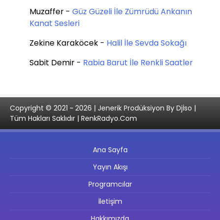
Muzaffer
-
Güz Güzeli İle Zümrüdü Ankanın
Kanat Sesleri
Zekine Karaköcek
-
Halil İle Sevda Sokağı
Sabit Demir
-
Rabia Barut İle Renkli Saatler
Copyright © 2021 ~ 2026 | Jenerik Prodüksiyon By Djİso |
Tüm Hakları Saklıdır | RenkRadyo.Com
Ana Sayfa
Yayın Akışı
Programcılar
İletişim
Hakkımızda