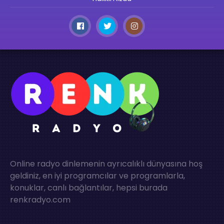
Online radyo dinlemenin ayrıcalıklı dünyasına hoş
geldiniz, en iyi programcılar ve programlarla,
konuklar, canlı bağlantılar, hepsi burada
renkradyo.com