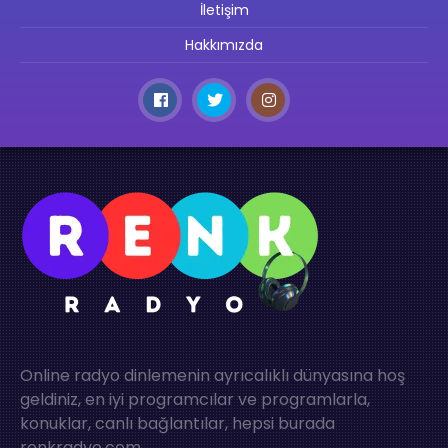
İletişim
Hakkımızda
Online radyo dinlemenin ayrıcalıklı dünyasına hoş
geldiniz, en iyi programcılar ve programlarla,
konuklar, canlı bağlantılar, hepsi burada
renkradyo.com