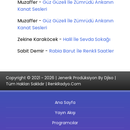
Muzaffer
-
Güz Güzeli İle Zümrüdü Ankanın
Kanat Sesleri
Muzaffer
-
Güz Güzeli İle Zümrüdü Ankanın
Kanat Sesleri
Zekine Karaköcek
-
Halil İle Sevda Sokağı
Sabit Demir
-
Rabia Barut İle Renkli Saatler
Copyright © 2021 ~ 2026 | Jenerik Prodüksiyon By Djİso |
Tüm Hakları Saklıdır | RenkRadyo.Com
Ana Sayfa
Yayın Akışı
Programcılar