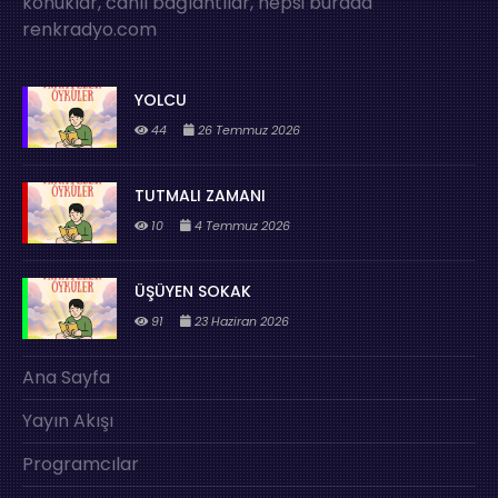
konuklar, canlı bağlantılar, hepsi burada
renkradyo.com
YOLCU
44
26 Temmuz 2026
TUTMALI ZAMANI
10
4 Temmuz 2026
ÜŞÜYEN SOKAK
91
23 Haziran 2026
Ana Sayfa
Yayın Akışı
Programcılar