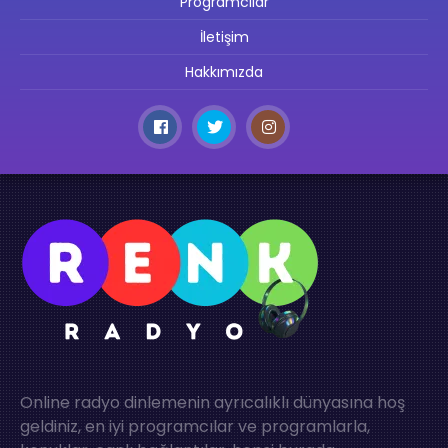
Programcılar
İletişim
Hakkımızda
Online radyo dinlemenin ayrıcalıklı dünyasına hoş
geldiniz, en iyi programcılar ve programlarla,