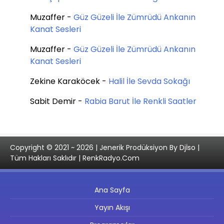
Muzaffer
-
Güz Güzeli İle Zümrüdü Ankanın
Kanat Sesleri
Muzaffer
-
Güz Güzeli İle Zümrüdü Ankanın
Kanat Sesleri
Zekine Karaköcek
-
Halil İle Sevda Sokağı
Sabit Demir
-
Rabia Barut İle Renkli Saatler
Copyright © 2021 ~ 2026 | Jenerik Prodüksiyon By Djİso |
Tüm Hakları Saklıdır | RenkRadyo.Com
Ana Sayfa
Yayın Akışı