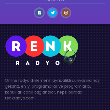
Online radyo dinlemenin ayrıcalıklı dünyasına hoş
geldiniz, en iyi programcılar ve programlarla,
konuklar, canlı bağlantılar, hepsi burada
renkradyo.com