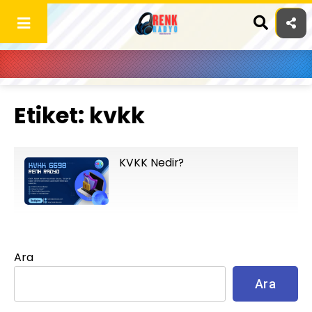
Skip
to
content
Etiket:
kvkk
KVKK Nedir?
Ara
Ara