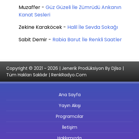
Muzaffer
-
Güz Güzeli İle Zümrüdü Ankanın
Kanat Sesleri
Zekine Karaköcek
-
Halil İle Sevda Sokağı
Sabit Demir
-
Rabia Barut İle Renkli Saatler
Copyright © 2021 ~ 2026 | Jenerik Prodüksiyon By Djİso |
Tüm Hakları Saklıdır | RenkRadyo.Com
Ana Sayfa
Yayın Akışı
Programcılar
İletişim
Hakkımızda