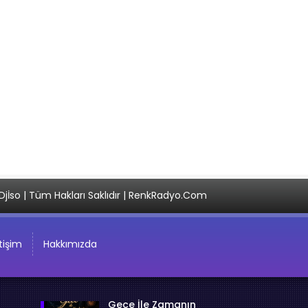
Djİso | Tüm Hakları Saklıdır | RenkRadyo.Com
etişim
Hakkımızda
Gece İle Zamanın