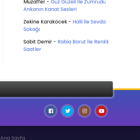
Muzaffer
-
Güz Güzeli İle Zümrüdü
Ankanın Kanat Sesleri
Zekine Karaköcek
-
Halil İle Sevda
Sokağı
Sabit Demir
-
Rabia Barut İle Renkli
Saatler
Ana Sayfa