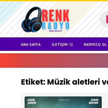
Skip
to
content
ANA SAYFA
İLETIŞIM
RADYOCU OL
Etiket:
Müzik aletleri 