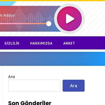
k Radyo
GIZLILIK
HAKKIMIZDA
ANKET
Ara
Ara
Son Gönderiler