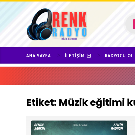
Skip
to
content
ANA SAYFA
İLETIŞIM
RADYOCU OL
Etiket:
Müzik eğitimi k