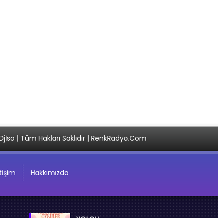
Djİso | Tüm Hakları Saklıdır | RenkRadyo.Com
etişim
Hakkımızda