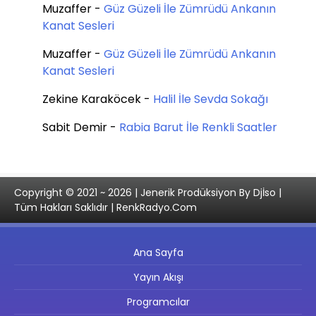
Muzaffer
-
Güz Güzeli İle Zümrüdü Ankanın
Kanat Sesleri
Muzaffer
-
Güz Güzeli İle Zümrüdü Ankanın
Kanat Sesleri
Zekine Karaköcek
-
Halil İle Sevda Sokağı
Sabit Demir
-
Rabia Barut İle Renkli Saatler
Copyright © 2021 ~ 2026 | Jenerik Prodüksiyon By Djİso |
Tüm Hakları Saklıdır | RenkRadyo.Com
Ana Sayfa
Yayın Akışı
Programcılar