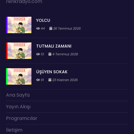
renkradyo.com
YOLCU
44
26 Temmuz 2026
TUTMALI ZAMANI
10
4 Temmuz 2026
ÜŞÜYEN SOKAK
91
23 Haziran 2026
Ana Sayfa
Yayın Akışı
Programcılar
İletişim