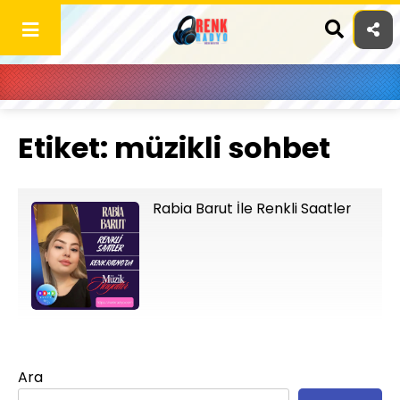
Skip
to
content
Etiket:
müzikli sohbet
Rabia Barut İle Renkli Saatler
Ara