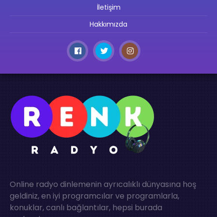
İletişim
Hakkımızda
Online radyo dinlemenin ayrıcalıklı dünyasına hoş
geldiniz, en iyi programcılar ve programlarla,
konuklar, canlı bağlantılar, hepsi burada