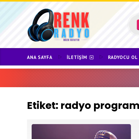
Skip
to
content
ANA SAYFA
İLETIŞIM
RADYOCU OL
Etiket:
radyo programc