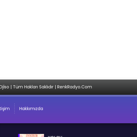
Djİso | Tüm Hakları Saklıdır | RenkRadyo.Com
etişim
Hakkımızda