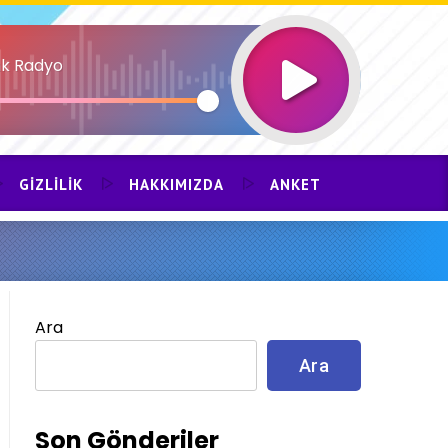
k Radyo
GIZLILIK
HAKKIMIZDA
ANKET
Ara
Ara
Son Gönderiler