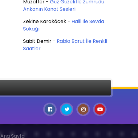
Muzaffer
-
Güz Güzeli İle Zümrüdü
Ankanın Kanat Sesleri
Zekine Karaköcek
-
Halil İle Sevda
Sokağı
Sabit Demir
-
Rabia Barut İle Renkli
Saatler
Ana Sayfa